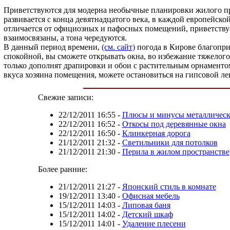
Приветствуются для модерна необычные планировки жилого пр
развивается с конца девятнадцатого века, в каждой европейско
отличается от официозных и пафосных помещений, приветствуе
взаимосвязаны, а тона чередуются.
В данный период времени,
(см. сайт)
погода в Кирове благоприя
спокойной, вы сможете открывать окна, во избежание тяжелог
только дополнят драпировки и обои с растительным орнаменто
вкуса хозяина помещения, можете остановиться на гипсовой ле
Свежие записи:
22/12/2011 16:55
-
Плюсы и минусы металлическ
22/12/2011 16:52
-
Откосы под деревянные окна
22/12/2011 16:50
-
Клинкерная дорога
21/12/2011 21:32
-
Светильники для потолков
21/12/2011 21:30
-
Перила в жилом пространстве
Более ранние:
21/12/2011 21:27
-
Японский стиль в комнате
19/12/2011 13:40
-
Офисная мебель
15/12/2011 14:03
-
Липовая баня
15/12/2011 14:02
-
Детский шкаф
15/12/2011 14:01
-
Удаление плесени