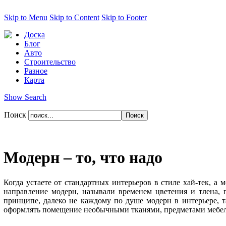
Skip to Menu
Skip to Content
Skip to Footer
Доска
Блог
Авто
Строительство
Разное
Карта
Show Search
Поиск
Модерн – то, что надо
Когда устаете от стандартных интерьеров в стиле хай-тек, а
направление модерн, называли временем цветения и тлена, 
принципе, далеко не каждому по душе модерн в интерьере, т
оформлять помещение необычными тканями, предметами мебели