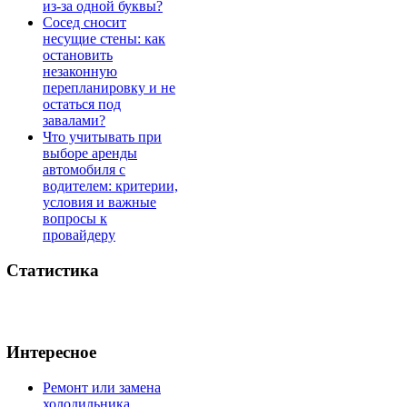
из-за одной буквы?
Сосед сносит
несущие стены: как
остановить
незаконную
перепланировку и не
остаться под
завалами?
Что учитывать при
выборе аренды
автомобиля с
водителем: критерии,
условия и важные
вопросы к
провайдеру
Статистика
Интересное
Ремонт или замена
холодильника