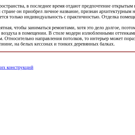
остранства, в последнее время отдают предпочтение открытым 
й стране он приобрел личное название, признан архитектурным н
тся только индивидуальность с практичностью. Отделка помеще
тная, чтобы заниматься ремонтами, хотя это дело долгое, поэто
о воздуха в помещении. В стиле модерн излюбленными оттенкам
м. Относительно направления потолков, то интерьер может пора
пнине, на белых кессонах и тонких деревянных балках.
их конструкций