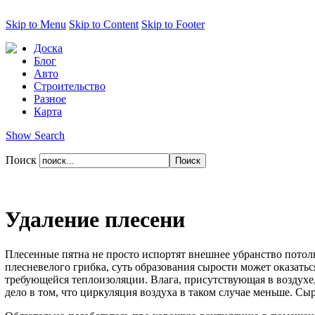
Skip to Menu
Skip to Content
Skip to Footer
Доска
Блог
Авто
Строительство
Разное
Карта
Show Search
Поиск
Удаление плесени
Плесенные пятна не просто испортят внешнее убранство потолка
плесневелого грибка, суть образования сырости может оказать
требующейся теплоизоляции. Влага, присутствующая в воздухе,
дело в том, что циркуляция воздуха в таком случае меньше. Сы