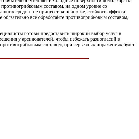
и обязательно утепляйте холодные поверхности дома. Убрать
и противогрибковым составом, на одном уровне со
шних средств не принесет, конечно же, стойкого эффекта.
 обязательно все обработайте противогрибковым составом,
специалисты готовы предоставить широкий выбор услуг в
решения у арендодателей, чтобы избежать разногласий в
с противогрибковым составом, при серьезных поражениях будет