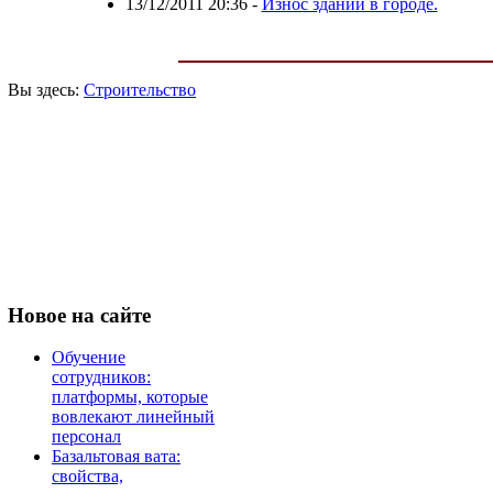
13/12/2011 20:36
-
Износ зданий в городе.
Вы здесь:
Строительство
Новое
на сайте
Обучение
сотрудников:
платформы, которые
вовлекают линейный
персонал
Базальтовая вата:
свойства,