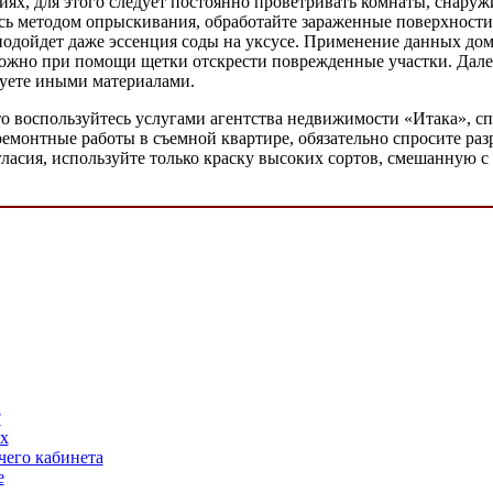
х, для этого следует постоянно проветривать комнаты, снаруж
тесь методом опрыскивания, обработайте зараженные поверхност
одойдет даже эссенция соды на уксусе. Применение данных дома
можно при помощи щетки отскрести поврежденные участки. Далее
ицуете иными материалами.
, то воспользуйтесь услугами агентства недвижимости «Итака», 
емонтные работы в съемной квартире, обязательно спросите раз
огласия, используйте только краску высоких сортов, смешанную 
?
х
чего кабинета
е