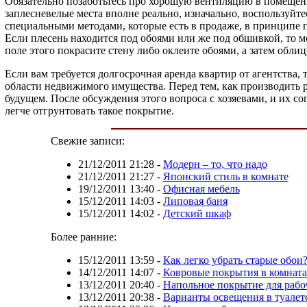
Обязательно позаботьтесь про хорошую вентиляцию в помещения
заплесневелые места вполне реально, изначально, воспользуй
специальными методами, которые есть в продаже, в принципе п
Если плесень находится под обоями или же под обшивкой, то 
поле этого покрасите стену либо оклеите обоями, а затем обл
Если вам требуется долгосрочная аренда квартир от агентства
области недвижимого имущества. Перед тем, как производить р
будущем. После обсуждения этого вопроса с хозяевами, и их с
легче отгрунтовать такое покрытие.
Свежие записи:
21/12/2011 21:28
-
Модерн – то, что надо
21/12/2011 21:27
-
Японский стиль в комнате
19/12/2011 13:40
-
Офисная мебель
15/12/2011 14:03
-
Липовая баня
15/12/2011 14:02
-
Детский шкаф
Более ранние:
15/12/2011 13:59
-
Как легко убрать старые обои
14/12/2011 14:07
-
Ковровые покрытия в комната
13/12/2011 20:40
-
Напольное покрытие для рабо
13/12/2011 20:38
-
Варианты освещения в туалет