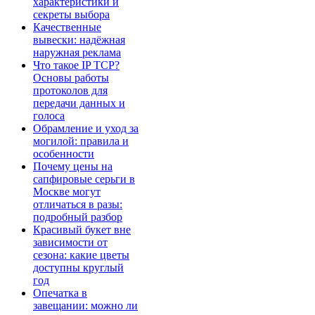
характеристики и
секреты выбора
Качественные
вывески: надёжная
наружная реклама
Что такое IP TCP?
Основы работы
протоколов для
передачи данных и
голоса
Обрамление и уход за
могилой: правила и
особенности
Почему цены на
сапфировые серьги в
Москве могут
отличаться в разы:
подробный разбор
Красивый букет вне
зависимости от
сезона: какие цветы
доступны круглый
год
Опечатка в
завещании: можно ли