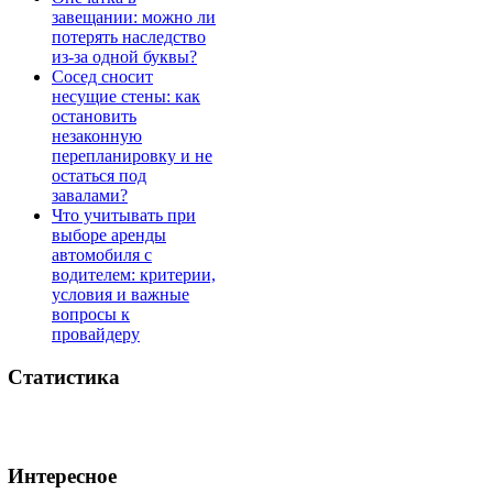
завещании: можно ли
потерять наследство
из-за одной буквы?
Сосед сносит
несущие стены: как
остановить
незаконную
перепланировку и не
остаться под
завалами?
Что учитывать при
выборе аренды
автомобиля с
водителем: критерии,
условия и важные
вопросы к
провайдеру
Статистика
Интересное