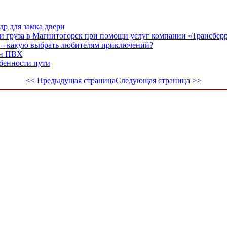
р для замка двери
и груза в Магнитогорск при помощи услуг компании «Трансбер
 – какую выбрать любителям приключений?
он ПВХ
обенности пути
<< Предыдущая страница
Следующая страница >>