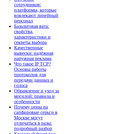
сотрудников:
платформы, которые
вовлекают линейный
персонал
Базальтовая вата:
свойства,
характеристики и
секреты выбора
Качественные
вывески: надёжная
наружная реклама
Что такое IP TCP?
Основы работы
протоколов для
передачи данных и
голоса
Обрамление и уход за
могилой: правила и
особенности
Почему цены на
сапфировые серьги в
Москве могут
отличаться в разы:
подробный разбор
Красивый букет вне