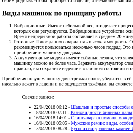
своим родным. Чтобы приобрести изделие, отвечающее вашим л
Виды машинок по принципу работы
Вибрационные. Имеют небольшой вес, что делает процесс
которых она регулируется. Вибрационные устройства ос
Время непрерывной работы составляет в среднем 20 мину
Роторные. Плюс данного варианта - высокая мощность. О
рекомендуется пользоваться несколько часов подряд. Это
приобретаете машинку для дома.
Аккумуляторные модели имеют съёмные лезвия, что являе
машинку можно не более часа. Заряжать аккумулятор след
правило, вы сохраните изделие в отличном состоянии и о
Приобретая новую машинку для стрижки волос, убедитесь в её 
идеально лежит в ладони и не ощущается тяжёлым, вы сможете 
Свежие записи:
22/04/2018 06:12
-
Шашлык и простые способы е
18/04/2018 07:11
-
Разновидности бильных паль
16/04/2018 14:01
-
Слинг-шарф в помощь молодо
16/04/2018 05:05
-
Мужские ремни: виды, особен
13/04/2018 08:28
-
Бусы из натуральных камней 