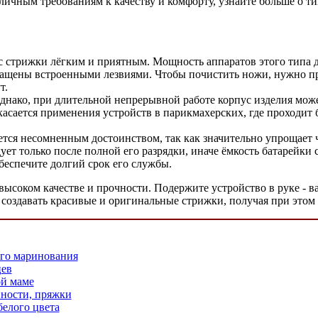
ичным требованиям к качеству и комфорту, узнайте больше о ти
 стрижки лёгким и приятным. Мощность аппаратов этого типа д
нащены встроенными лезвиями. Чтобы почистить ножи, нужно пре
т.
днако, при длительной непрерывной работе корпус изделия мож
 касается применения устройств в парикмахерских, где проходит 
тся несомненным достоинством, так как значительно упрощает 
ует только после полной его разрядки, иначе ёмкость батарейки
беспечите долгий срок его службы.
высоком качестве и прочности. Подержите устройство в руке - в
создавать красивые и оригинальные стрижки, получая при этом 
го маринования
цев
й маме
ности, пряжки
белого цвета