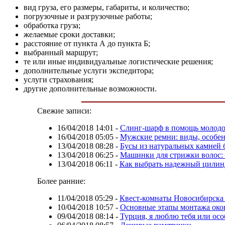
вид груза, его размеры, габариты, и количество;
погрузочные и разгрузочные работы;
обработка груза;
желаемые сроки доставки;
расстояние от пункта А до пункта Б;
выбранный маршрут;
те или иные индивидуальные логистические решения;
дополнительные услуги экспедитора;
услуги страхования;
другие дополнительные возможности.
Свежие записи:
16/04/2018 14:01
-
Слинг-шарф в помощь молодо
16/04/2018 05:05
-
Мужские ремни: виды, особен
13/04/2018 08:28
-
Бусы из натуральных камней 
13/04/2018 06:25
-
Машинки для стрижки волос: 
13/04/2018 06:11
-
Как выбрать надежный цилинд
Более ранние:
11/04/2018 05:29
-
Квест-комнаты Новосибирска
10/04/2018 10:57
-
Основные этапы монтажа ок
09/04/2018 08:14
-
Турция, я люблю тебя или ос