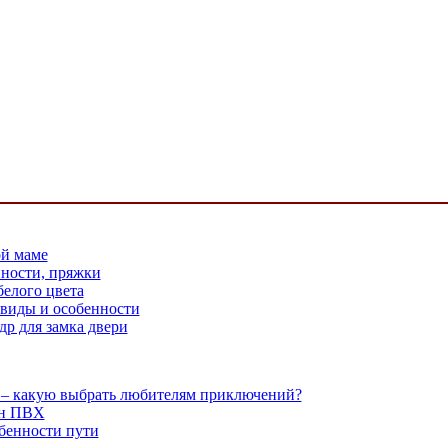
й маме
ности, пряжки
белого цвета
виды и особенности
р для замка двери
 – какую выбрать любителям приключений?
он ПВХ
обенности пути