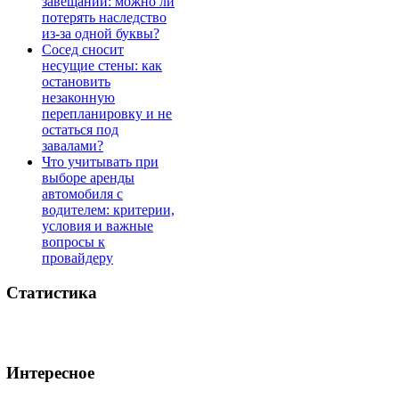
завещании: можно ли
потерять наследство
из-за одной буквы?
Сосед сносит
несущие стены: как
остановить
незаконную
перепланировку и не
остаться под
завалами?
Что учитывать при
выборе аренды
автомобиля с
водителем: критерии,
условия и важные
вопросы к
провайдеру
Статистика
Интересное