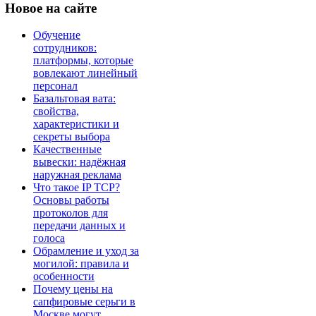
Новое
на сайте
Обучение
сотрудников:
платформы, которые
вовлекают линейный
персонал
Базальтовая вата:
свойства,
характеристики и
секреты выбора
Качественные
вывески: надёжная
наружная реклама
Что такое IP TCP?
Основы работы
протоколов для
передачи данных и
голоса
Обрамление и уход за
могилой: правила и
особенности
Почему цены на
сапфировые серьги в
Москве могут