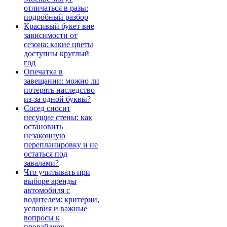
отличаться в разы:
подробный разбор
Красивый букет вне
зависимости от
сезона: какие цветы
доступны круглый
год
Опечатка в
завещании: можно ли
потерять наследство
из-за одной буквы?
Сосед сносит
несущие стены: как
остановить
незаконную
перепланировку и не
остаться под
завалами?
Что учитывать при
выборе аренды
автомобиля с
водителем: критерии,
условия и важные
вопросы к
провайдеру