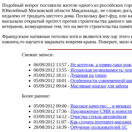
Подобный вопрос поставили жители одного из российских город
Юбилейный Московской области Макдональдс, не сложно догада
недалеко от тридцать шестого дома. Поскольку фаст-фуд, или к
высказали открытый протест против строительства данного за
ветеранов, возмущенные тем, что на месте строительства па
Французские натяжные потолки хотя и являются ноу-хау этого в
наконец-то научатся закрывать вовремя краны. Поверьте, мало 
Свежие записи:
06/09/2012 13:57
-
Не коттедж, а прямо-таки рож
06/09/2012 13:55
-
Испанская недвижимость: опр
05/09/2012 18:11
-
Душевая на улице
05/09/2012 18:01
-
Особенности современной ши
05/09/2012 09:04
-
Масляные краски для забора
Более ранние:
05/09/2012 09:00
-
Высокое качество… в мешках
03/09/2012 17:36
-
Продвижение СМИ и новостны
03/09/2012 14:12
-
Очистка стекла автомобиля
01/09/2012 11:07
-
Как создать интернет-магазин
28/08/2012 14:39
-
Обучение пользователей 1С