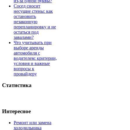
из-за одной буквы?
Сосед сносит
несущие стены: как
остановить
незаконную
перепланировку и не
остаться под
завалами?
Что учитывать при
выборе аренды
автомобиля с
водителем: критерии,
условия и важные
вопросы к
провайдеру
Статистика
Интересное
Ремонт или замена
холодильника