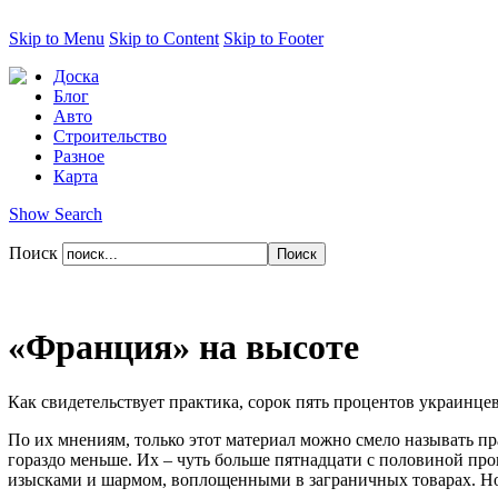
Skip to Menu
Skip to Content
Skip to Footer
Доска
Блог
Авто
Строительство
Разное
Карта
Show Search
Поиск
«Франция» на высоте
Как свидетельствует практика, сорок пять процентов украинцев
По их мнениям, только этот материал можно смело называть п
гораздо меньше. Их – чуть больше пятнадцати с половиной проц
изысками и шармом, воплощенными в заграничных товарах. Но 