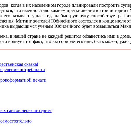
ов, когда в их населенном городе планировали построить супер
ться, что именно стало камнем преткновения в этой истории? 
ак его называют у нас – еда на быструю руку, способствует раз
ведения. Митинг жителей Юбилейного состоялся в конце июля эт
мятника выдающимся ученым Юбилейного будет возвышаться Макд
ека, в нашей стране не каждый решится обзавестись ими в доме.
кого волнует тот факт, что вы собираетесь или, быть может, уж
дественская сказка!
еделение потребности
рокоформатной печати
х сайтов через интернет
 самостоятельно