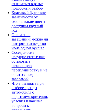
отличаться в разы:
подробный разбор
Красивый букет вне
зависимости от
сезона: какие цветы
доступны круглый
год
Опечатка в
завещании: можно ли
потерять наследство
из-за одной буквы?
Сосед сносит
несущие стены: как
остановить
незаконную
перепланировку и не
остаться под
завалами?
Что учитывать при
выборе аренды
автомобиля с
водителем: критерии,
условия и важные
вопросы к
провайдеру