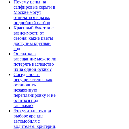
Почему цены на
сапфировые серьги в
Москве могут
отличаться в разы:
подробный разбор
Красивый букет вне
зависимости от
сезона: какие цветы
доступны круглый
год
Опечатка в
завещании: можно ли
потерять наследство
из-за одной буквы?
Сосед сносит
несущие стены: как
остановить
незаконную
перепланировку и не
остаться под
завалами?
Что учитывать при
выборе аренды
автомобиля с
водителем: критерии,