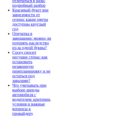
отличаться в разы:
подробный разбор
Красивый букет вне
зависимости от
сезона: какие цветы
доступны круглый
год
Опечатка в
завещании: можно ли
потерять наследство
из-за одной буквы?
Сосед сносит
несущие стены: как
остановить
незаконную
перепланировку и не
остаться под
завалами?
Что учитывать при
выборе аренды
автомобиля с
водителем: критерии,
условия и важные
вопросы к
провайдеру