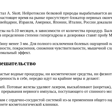
ал A. Skott. Нейротоксин белковой природы вырабатывается ана
 настоящее время на рынке присутствует блокатор нервных окон
ейцарии, Израиля, Америки, Японии, Италии, России доказали
 на 6-10 месяцев, в зависимости от количества процедур. Были 
я определения степени гипергидроза и дозировки ставят пробу 
убину менее 3 мм. Для полного исключения болевых ощущений 
чности, покраснения, снижения чувствительности, мышечной сл
ксимальный эффект.
мешательство
 частые водные процедуры, ни косметические средства, ни физи
ренность в себе, нередко идут на крайние меры и делают:
ей. Потовые железы удаляют лазером, выскабливают (кюретаж)
ерывания нервного импульса, поступающего от спинного мозга,
м с сердечно-сосудистой системой из-за применения общего нар
инете косметологической клиники.