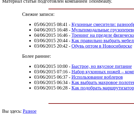
Материал статьи подготовлен компанией Telosbeauty.
Свежие записи:
05/06/2015 08:41
-
Кухонные смесители: разнооб
04/06/2015 16:48
-
Мультимодальные грузоперево
04/06/2015 16:46
-
Тренинг на пределе физическ
03/06/2015 20:44
-
Как правильно выбрать мебель
03/06/2015 20:42
-
Обувь оптом в Новосибирске
Более ранние:
03/06/2015 10:00
-
Быстрое, но вкусное питание
03/06/2015 07:16
-
Набор кухонных ножей – комп
03/06/2015 06:37
-
Использование воблеров
03/06/2015 06:34
-
Как выбрать махровое полоте
03/06/2015 06:28
-
Как подобрать маршрутизатор
Вы здесь:
Разное