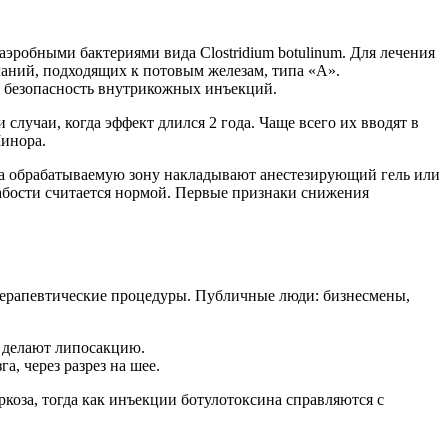
эробными бактериями вида Clostridium botulinum. Для лечения
чаний, подходящих к потовым железам, типа «А».
 безопасность внутрикожных инъекций.
случаи, когда эффект длился 2 года. Чаще всего их вводят в
Минора.
на обрабатываемую зону накладывают анестезирующий гель или
абости считается нормой. Первые признаки снижения
отерапевтические процедуры. Публичные люди: бизнесмены,
, делают липосакцию.
 через разрез на шее.
коза, тогда как инъекции ботулотоксина справляются с