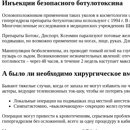
Инъекции безопасного ботулотоксина
Основоположником применения таких уколов в косметологии ст
гипергидроза препараты ботулотоксина используют с 1994 г. В
Многочисленные исследования в медицинских учреждениях Шв
Препараты Ботокс, Диспорт, Ксеомин парализуют потовые железы
подмышки, но возможно применение на ногах, лице, руках. Дл
Манипуляции безболезненны, их проводят тонкой иглой на гл
пузырь со льдом. Возникновение незначительных явлений: оте
потливости – через 48 часов, в течение 2 недель наступает ма
А было ли необходимо хирургическое в
Бывают тяжелые случаи, когда от запаха не могут избавить ни
актеры, ведущие телевизионных ток-шоу, чтобы не потерять уве
Локальные операции на подмышках под местной анестези
Симпатэктомию, «выключающую» секрецию желез путем пр
Операции могут привести к кровотечениям, серьезным проблема
гипергидрозом без осложнений, всего за одну процедуру в каб