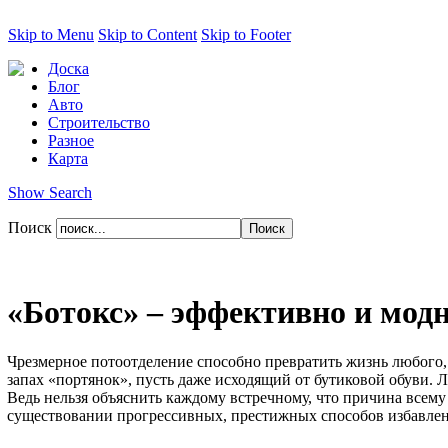
Skip to Menu
Skip to Content
Skip to Footer
Доска
Блог
Авто
Строительство
Разное
Карта
Show Search
Поиск
«Ботокс» – эффективно и модн
Чрезмерное потоотделение способно превратить жизнь любого,
запах «портянок», пусть даже исходящий от бутиковой обуви. 
Ведь нельзя объяснить каждому встречному, что причина всему
существовании прогрессивных, престижных способов избавлен