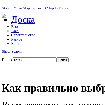
Skip to Menu
Skip to Content
Skip to Footer
Доска
Блог
Авто
Строительство
Разное
Карта
Show Search
Поиск
Как правильно выбр
Всем известно, что интер