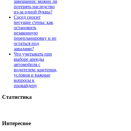
завещании: можно ли
потерять наследство
из-за одной буквы?
Сосед сносит
несущие стены: как
остановить
незаконную
перепланировку и не
остаться под
завалами?
Что учитывать при
выборе аренды
автомобиля с
водителем: критерии,
условия и важные
вопросы к
провайдеру
Статистика
Интересное