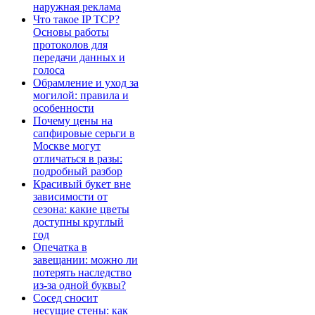
наружная реклама
Что такое IP TCP?
Основы работы
протоколов для
передачи данных и
голоса
Обрамление и уход за
могилой: правила и
особенности
Почему цены на
сапфировые серьги в
Москве могут
отличаться в разы:
подробный разбор
Красивый букет вне
зависимости от
сезона: какие цветы
доступны круглый
год
Опечатка в
завещании: можно ли
потерять наследство
из-за одной буквы?
Сосед сносит
несущие стены: как