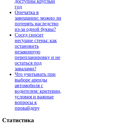
доступны круглый
год
Опечатка в
завещании: можно ли
потерять наследство
из-за одной буквы?
Сосед сносит
несущие стены: как
остановить
незаконную
перепланировку и не
остаться под
завалами?
Что учитывать при
выборе аренды
автомобиля с
водителем: критерии,
условия и важные
вопросы к
провайдеру
Статистика