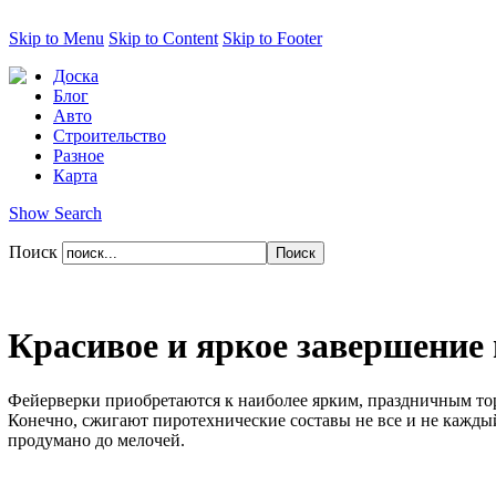
Skip to Menu
Skip to Content
Skip to Footer
Доска
Блог
Авто
Строительство
Разное
Карта
Show Search
Поиск
Красивое и яркое завершение 
Фейерверки приобретаются к наиболее ярким, праздничным торж
Конечно, сжигают пиротехнические составы не все и не каждый 
продумано до мелочей.