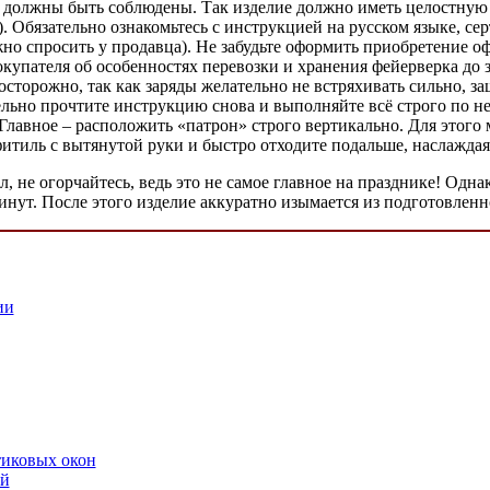
е должны быть соблюдены. Так изделие должно иметь целостную 
. Обязательно ознакомьтесь с инструкцией на русском языке, се
о спросить у продавца). Не забудьте оформить приобретение оф
купателя об особенностях перевозки и хранения фейерверка до з
осторожно, так как заряды желательно не встряхивать сильно, з
льно прочтите инструкцию снова и выполняйте всё строго по ней
Главное – расположить «патрон» строго вертикально. Для этог
фитиль с вытянутой руки и быстро отходите подальше, наслаждая
л, не огорчайтесь, ведь это не самое главное на празднике! Одн
минут. После этого изделие аккуратно изымается из подготовленн
ии
тиковых окон
ий