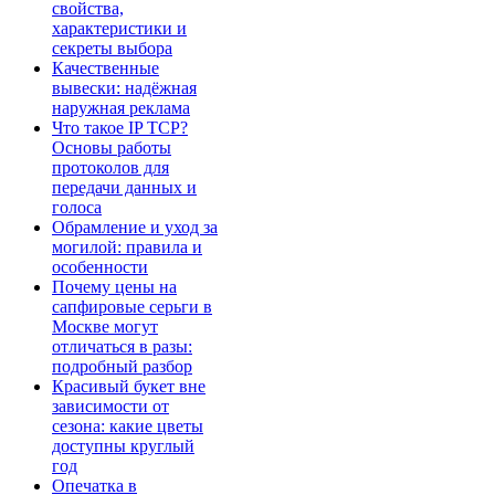
свойства,
характеристики и
секреты выбора
Качественные
вывески: надёжная
наружная реклама
Что такое IP TCP?
Основы работы
протоколов для
передачи данных и
голоса
Обрамление и уход за
могилой: правила и
особенности
Почему цены на
сапфировые серьги в
Москве могут
отличаться в разы:
подробный разбор
Красивый букет вне
зависимости от
сезона: какие цветы
доступны круглый
год
Опечатка в