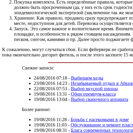
Покупка комплекта. Есть определённые правила, которы
должно быть просроченным (да, у них есть срок годности)
эпидемиологической экспертизой (заключение так же можн
Хранение. Как правило, продавец сразу предупреждает по
месте, недоступном для детей. Перевозка осуществляется 
Запуск. Это самое важное и волнительное время. Внимате
площадке, и особенности к рядом стоящим насаждениям. 
песком, снегом, камнями и пр. Далее просто поджигаете 
К сожалению, могут случаться сбои. Если фейерверк не сработа
пока окончательно догорит фитиль, и после этого засеките 15 
Свежие записи:
24/08/2016 07:18
-
Выбираем кеды
23/08/2016 14:23
-
Незабываемый отдых в Абхаз
22/08/2016 07:53
-
Выбор вкусной пиццы
19/08/2016 13:31
-
Обои премиум-класса
19/08/2016 13:04
-
Выбор сварочного аппарата
Более ранние:
19/08/2016 11:28
-
Борьба с насекомыми в доме
19/08/2016 11:03
-
Обслуживание и ремонт плас
19/08/2016 08:31
-
Блага современных технолог