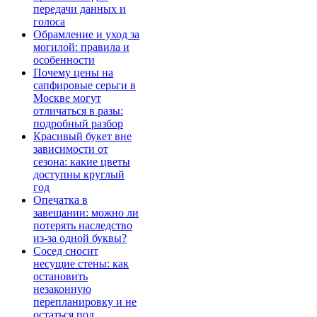
передачи данных и
голоса
Обрамление и уход за
могилой: правила и
особенности
Почему цены на
сапфировые серьги в
Москве могут
отличаться в разы:
подробный разбор
Красивый букет вне
зависимости от
сезона: какие цветы
доступны круглый
год
Опечатка в
завещании: можно ли
потерять наследство
из-за одной буквы?
Сосед сносит
несущие стены: как
остановить
незаконную
перепланировку и не
остаться под