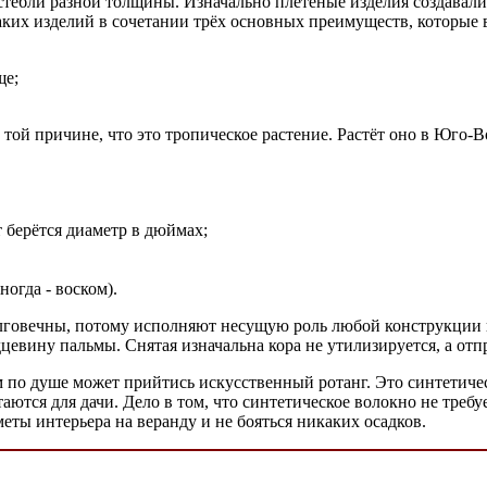
 стебли разной толщины. Изначально плетёные изделия создавалис
аких изделий в сочетании трёх основных преимуществ, которые в
ще;
той причине, что это тропическое растение. Растёт оно в Юго-
т берётся диаметр в дюймах;
огда - воском).
лговечны, потому исполняют несущую роль любой конструкции из
дцевину пальмы. Снятая изначальна кора не утилизируется, а отп
вам по душе может прийтись искусственный ротанг. Это синтетич
аются для дачи. Дело в том, что синтетическое волокно не требу
еты интерьера на веранду и не бояться никаких осадков.