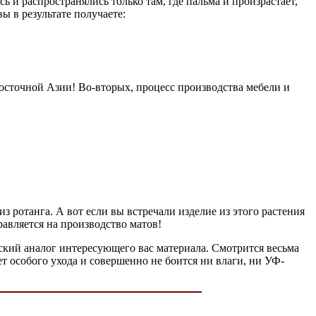
ь и распространялись только там, где пальма и произрастает,
ы в результате получаете:
Восточной Азии! Во-вторых, процесс производства мебели и
 ротанга. А вот если вы встречали изделие из этого растения
равляется на производство матов!
еский аналог интересующего вас материала. Смотрится весьма
ет особого ухода и совершенно не боится ни влаги, ни УФ-