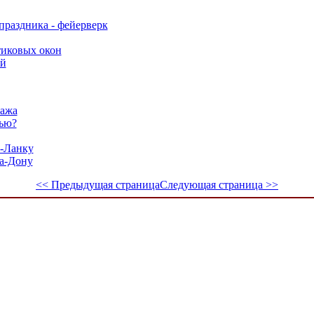
праздника - фейерверк
тиковых окон
ий
пажа
вью?
и-Ланку
а-Дону
<< Предыдущая страница
Следующая страница >>