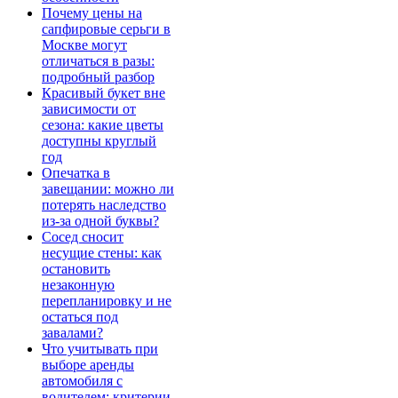
Почему цены на
сапфировые серьги в
Москве могут
отличаться в разы:
подробный разбор
Красивый букет вне
зависимости от
сезона: какие цветы
доступны круглый
год
Опечатка в
завещании: можно ли
потерять наследство
из-за одной буквы?
Сосед сносит
несущие стены: как
остановить
незаконную
перепланировку и не
остаться под
завалами?
Что учитывать при
выборе аренды
автомобиля с
водителем: критерии,