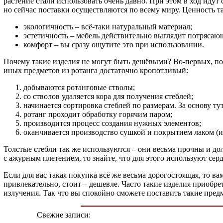
растение стали использовать очень давно. При этом в ход идут
но сейчас поставки осуществляются по всему миру. Ценность т
экологичность – всё-таки натуральный материал;
эстетичность – мебель действительно выглядит потрясаю
комфорт – вы сразу ощутите это при использовании.
Почему такие изделия не могут быть дешёвыми? Во-первых, по 
иных предметов из ротанга достаточно кропотливый:
добываются ротанговые стволы;
со стволов удаляется кора для получения стеблей;
начинается сортировка стеблей по размерам. За основу ту
ротанг проходит обработку горячим паром;
производится процесс создания нужных элементов;
оканчивается производство сушкой и покрытием лаком (ин
Толстые стебли так же используются – они весьма прочны и до
с ажурным плетением, то знайте, что для этого используют сер
Если для вас такая покупка всё же весьма дорогостоящая, то 
привлекательно, стоит – дешевле. Часто такие изделия приобрет
излучения. Так что вы спокойно сможете поставить такие предм
Свежие записи: