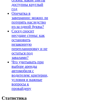
сезона: какие цветы
доступны круглый
год
Опечатка в
завещании: можно ли
потерять наследство
из-за одной буквы?
Сосед сносит
несущие стены: как
остановить
незаконную
перепланировку и не
остаться под
завалами?
Что учитывать при
выборе аренды
автомобиля с
водителем: критерии,
условия и важные
вопросы к
провайдеру
Статистика