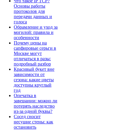
Что такое IP TCP?
Основы работы
протоколов для
передачи данных и
голоса
Обрамление и уход за
могилой: правила и
особенности
Почему цены на
сапфировые серьги в
Москве могут
отличаться в разы:
подробный разбор
Красивый букет вне
зависимости от
сезона: какие цветы
доступны круглый
год
Опечатка в
завещании: можно ли
потерять наследство
из-за одной буквы?
Сосед сносит
несущие стены: как
остановить