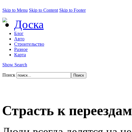
Skip to Menu
Skip to Content
Skip to Footer
Доска
Блог
Авто
Строительство
Разное
Карта
Show Search
Поиск
Страсть к переездам
Люди всегда делятся на не