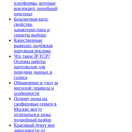
платформы, которые
вовлекают линейный
персонал
Базальтовая вата:
свойства,
характеристики и
секреты выбора
Качественные
вывески: надёжная
наружная реклама
Что такое IP TCP?
Основы работы
протоколов для
передачи данных и
голоса
Обрамление и уход за
могилой: правила и
особенности
Почему цены на
сапфировые серьги в
Москве могут
отличаться в разы:
подробный разбор
Красивый букет вне
зависимости от