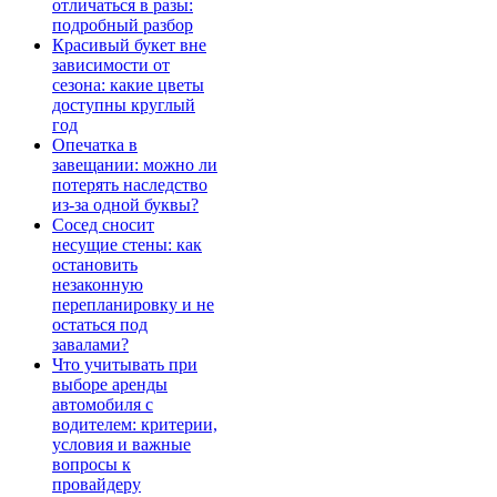
отличаться в разы:
подробный разбор
Красивый букет вне
зависимости от
сезона: какие цветы
доступны круглый
год
Опечатка в
завещании: можно ли
потерять наследство
из-за одной буквы?
Сосед сносит
несущие стены: как
остановить
незаконную
перепланировку и не
остаться под
завалами?
Что учитывать при
выборе аренды
автомобиля с
водителем: критерии,
условия и важные
вопросы к
провайдеру