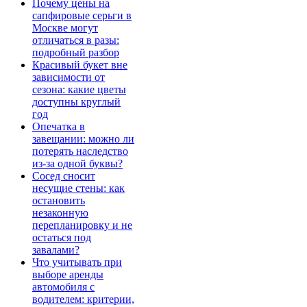
Почему цены на
сапфировые серьги в
Москве могут
отличаться в разы:
подробный разбор
Красивый букет вне
зависимости от
сезона: какие цветы
доступны круглый
год
Опечатка в
завещании: можно ли
потерять наследство
из-за одной буквы?
Сосед сносит
несущие стены: как
остановить
незаконную
перепланировку и не
остаться под
завалами?
Что учитывать при
выборе аренды
автомобиля с
водителем: критерии,