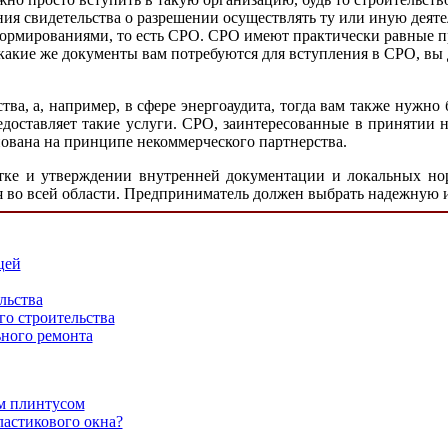
ния свидетельства о разрешении осуществлять ту или иную деят
 формированиями, то есть СРО. СРО имеют практически равные п
 какие же документы вам потребуются для вступления в СРО, вы 
ьства, а, например, в сфере энергоаудита, тогда вам также нужн
едоставляет такие услуги. СРО, заинтересованные в принятии н
нована на принципе некоммерческого партнерства.
ботке и утверждении внутренней документации и локальных но
я во всей области. Предприниматель должен выбрать надежную 
цей
льства
го строительства
ного ремонта
м плинтусом
астикового окна?