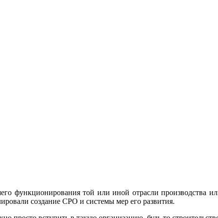
его функционирования той или иной отрасли производства ил
лировали создание СРО и системы мер его развития.
но просто вступить в такую организацию, будь то строительство