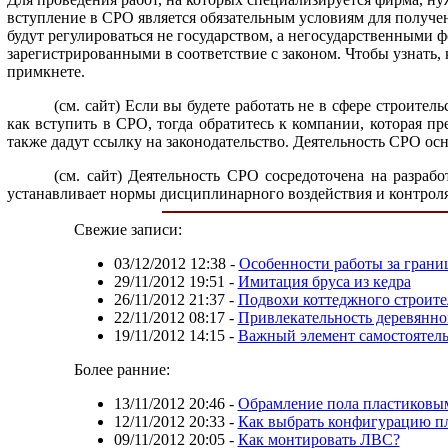
вступление в СРО является обязательным условиям для получе
будут регулироваться не государством, а негосударственными
зарегистрированными в соответствие с законом. Чтобы узнать,
примкнете.
(см. сайт) Если вы будете работать не в сфере строител
как вступить в СРО, тогда обратитесь к компании, которая пр
также дадут ссылку на законодательство. Деятельность СРО ос
(см. сайт) Деятельность СРО сосредоточена на разра
устанавливает нормы дисциплинарного воздействия и контрол
Свежие записи:
03/12/2012 12:38
-
Особенности работы за грани
29/11/2012 19:51
-
Имитация бруса из кедра
26/11/2012 21:37
-
Подвохи коттеджного строите
22/11/2012 08:17
-
Привлекательность деревянно
19/11/2012 14:15
-
Важный элемент самостоятель
Более ранние:
13/11/2012 20:46
-
Обрамление пола пластиковы
12/11/2012 20:33
-
Как выбрать конфигурацию пл
09/11/2012 20:05
-
Как монтировать ЛВС?