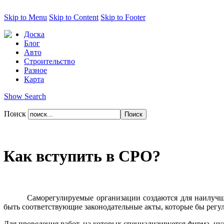
Skip to Menu
Skip to Content
Skip to Footer
Доска
Блог
Авто
Строительство
Разное
Карта
Show Search
Поиск
Как вступить в СРО?
Саморегулируемые организации создаются для наилучш
быть соответствующие законодательные акты, которые бы регу
Для проведения работ, на которых специализируется фирма, нуж