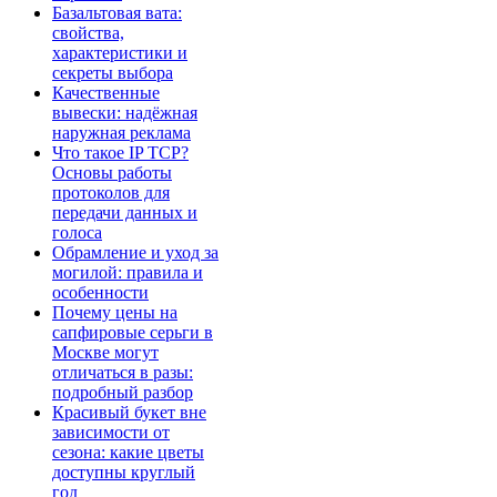
Базальтовая вата:
свойства,
характеристики и
секреты выбора
Качественные
вывески: надёжная
наружная реклама
Что такое IP TCP?
Основы работы
протоколов для
передачи данных и
голоса
Обрамление и уход за
могилой: правила и
особенности
Почему цены на
сапфировые серьги в
Москве могут
отличаться в разы:
подробный разбор
Красивый букет вне
зависимости от
сезона: какие цветы
доступны круглый
год