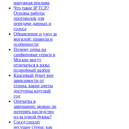
наружная реклама
Что такое IP TCP?
Основы работы
протоколов для
передачи данных и
голоса
Обрамление и уход за
могилой: правила и
особенности
Почему цены на
сапфировые серьги в
Москве могут
отличаться в разы:
подробный разбор
Красивый букет вне
зависимости от
сезона: какие цветы
доступны круглый
год
Опечатка в
завещании: можно ли
потерять наследство
из-за одной буквы?
Сосед сносит
несущие стены: как