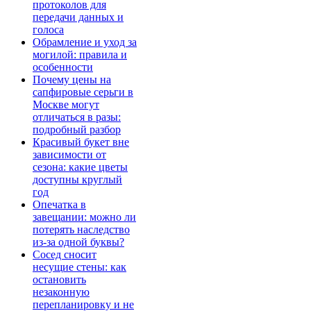
протоколов для
передачи данных и
голоса
Обрамление и уход за
могилой: правила и
особенности
Почему цены на
сапфировые серьги в
Москве могут
отличаться в разы:
подробный разбор
Красивый букет вне
зависимости от
сезона: какие цветы
доступны круглый
год
Опечатка в
завещании: можно ли
потерять наследство
из-за одной буквы?
Сосед сносит
несущие стены: как
остановить
незаконную
перепланировку и не