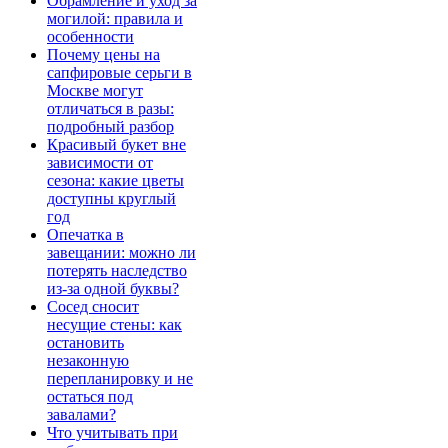
Обрамление и уход за
могилой: правила и
особенности
Почему цены на
сапфировые серьги в
Москве могут
отличаться в разы:
подробный разбор
Красивый букет вне
зависимости от
сезона: какие цветы
доступны круглый
год
Опечатка в
завещании: можно ли
потерять наследство
из-за одной буквы?
Сосед сносит
несущие стены: как
остановить
незаконную
перепланировку и не
остаться под
завалами?
Что учитывать при