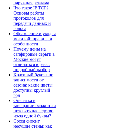
наружная реклама
Что такое IP TCP?
Основы работы
протоколов для
передачи данных и
голоса
Обрамление и уход за
могилой: правила и
особенности
Почему цены на
сапфировые серьги в
Москве могут
отличаться в разы:
подробный разбор
Красивый букет вне
зависимости от
сезона: какие цветы
доступны круглый
год
Опечатка в
завещании: можно ли
потерять наследство
из-за одной буквы?
Сосед сносит
несущие стены: как