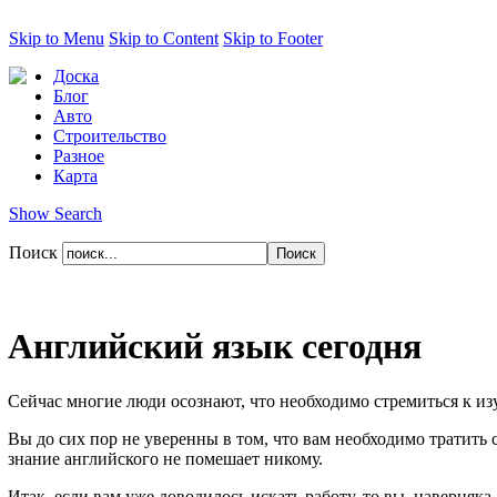
Skip to Menu
Skip to Content
Skip to Footer
Доска
Блог
Авто
Строительство
Разное
Карта
Show Search
Поиск
Английский язык сегодня
Сейчас многие люди осознают, что необходимо стремиться к из
Вы до сих пор не уверенны в том, что вам необходимо тратить 
знание английского не помешает никому.
Итак, если вам уже доводилось искать работу, то вы, наверня