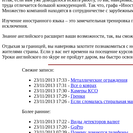
труда отличается большой конкуренцией. Так что, графа «Инос
Множество компаний находятся в сотрудничестве с зарубежным
Изучение иностранного языка – это замечательная тренировка 
исключения.
Знание английского расширит ваши возможности, так, вы смож
Отдыхая за границей, вы наверняка захотите познакомиться с 
жителями страны. Если у вас нет времени на посещение курсов,
Уроки английского по skype не пройдут даром, вы быстро осв
Свежие записи:
23/11/2013 17:33
-
Металлические ограждения
23/11/2013 17:31
-
Все о коврах
23/11/2013 17:30
-
Камеры КСО
23/11/2013 17:29
-
Гренки
23/11/2013 17:26
-
Если сломалась стиральная м
Более ранние:
23/11/2013 17:22
-
Виды детекторов валют
23/11/2013 17:20
-
GoPro
23/11/2013 07:39
-
Почему ломаются телефоны