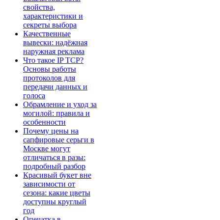
свойства,
характеристики и
секреты выбора
Качественные
вывески: надёжная
наружная реклама
Что такое IP TCP?
Основы работы
протоколов для
передачи данных и
голоса
Обрамление и уход за
могилой: правила и
особенности
Почему цены на
сапфировые серьги в
Москве могут
отличаться в разы:
подробный разбор
Красивый букет вне
зависимости от
сезона: какие цветы
доступны круглый
год
Опечатка в