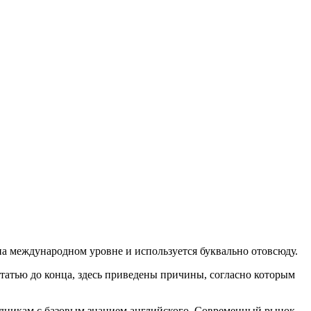
на международном уровне и используется буквально отовсюду.
 статью до конца, здесь приведены причины, согласно которым
трудникам с базовым знанием английского. Современный рынок