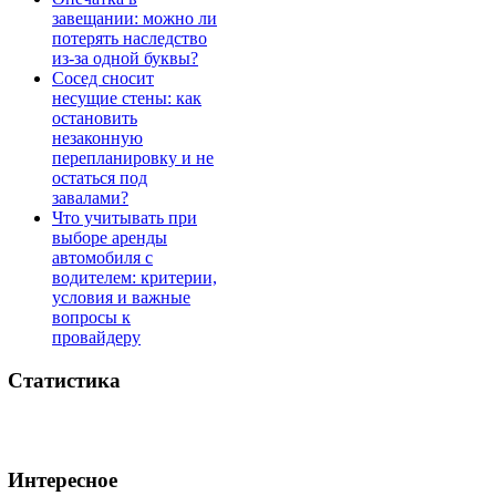
завещании: можно ли
потерять наследство
из-за одной буквы?
Сосед сносит
несущие стены: как
остановить
незаконную
перепланировку и не
остаться под
завалами?
Что учитывать при
выборе аренды
автомобиля с
водителем: критерии,
условия и важные
вопросы к
провайдеру
Статистика
Интересное