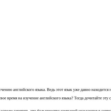
учению английского языка. Ведь этот язык уже давно находится 
свое время на изучение английского языка? Тогда дочитайте эту
ка, успели заметить, что большинство компаний нуждаются в со