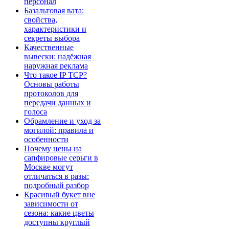
персонал
Базальтовая вата:
свойства,
характеристики и
секреты выбора
Качественные
вывески: надёжная
наружная реклама
Что такое IP TCP?
Основы работы
протоколов для
передачи данных и
голоса
Обрамление и уход за
могилой: правила и
особенности
Почему цены на
сапфировые серьги в
Москве могут
отличаться в разы:
подробный разбор
Красивый букет вне
зависимости от
сезона: какие цветы
доступны круглый