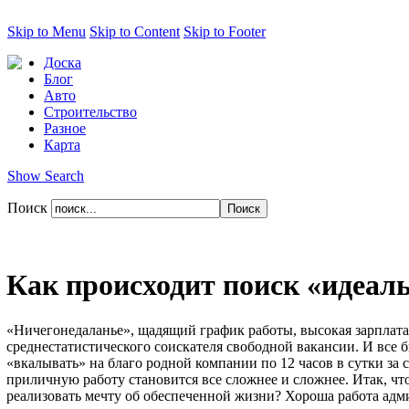
Skip to Menu
Skip to Content
Skip to Footer
Доска
Блог
Авто
Строительство
Разное
Карта
Show Search
Поиск
Как происходит поиск «идеал
«Ничегонедаланье», щадящий график работы, высокая зарплата
среднестатистического соискателя свободной вакансии. И все б
«вкалывать» на благо родной компании по 12 часов в сутки за
приличную работу становится все сложнее и сложнее. Итак, что
реализовать мечту об обеспеченной жизни? Хороша работа адм