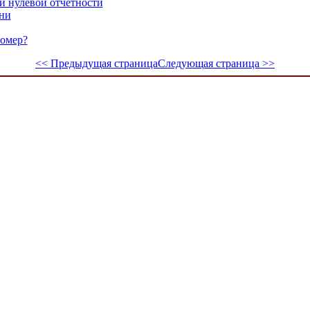
и нулевой отчетности
ни
номер?
<< Предыдущая страница
Следующая страница >>