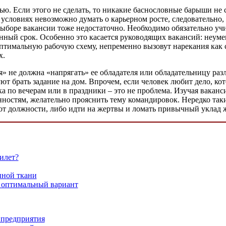
ью. Если этого не сделать, то никакие баснословные барыши не с
 условиях невозможно думать о карьерном росте, следовательно,
выборе вакансии тоже недостаточно. Необходимо обязательно уч
нный срок. Особенно это касается руководящих вакансий: неуме
птимальную рабочую схему, непременно вызовут нарекания как с
х.
» не должна «напрягать» ее обладателя или обладательницу раз
т брать задание на дом. Впрочем, если человек любит дело, кот
 по вечерам или в праздники – это не проблема. Изучая ваканс
анностям, желательно прояснить тему командировок. Нередко та
 от должности, либо идти на жертвы и ломать привычный уклад 
илет?
нной ткани
– оптимальный вариант
 предприятия