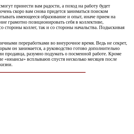
могут принести вам радости, а поход на работу будет
 очень скоро вам снова придется заниматься поиском
итывать имеющееся образование и опыт, иначе прием на
ние грамотно позиционировать себя в коллективе,
о стороны коллег, так и со стороны начальства. Подыскивая
личными переработками во внеурочное время. Ведь не секрет,
орым он занимается, а руководство готово дополнительно
ии продавца, разумно подумать о посменной работе. Кроме
кие «нюансы» всплываюn спустя несколько месяцев после
жизни.