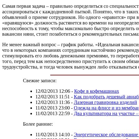
Самая первая задача – правильно определиться со специальност
ассоциироваться с каждодневной пыткой. Понятно, что в таких
объявлений о приеме сотрудников. Но одного «нравится» при 
«нравящуюся» должность растянется во времени на неопределе
неспособность к тому, чтобы максимально быстро определить о
вакансии няни, стоит позаботиться о рекомендательных письма
Не менее важный вопрос – график работы. «Идеальная вакансия
что в некоторых компаниях сотрудникам настойчиво рекомендую
стимулировать его любовь денежными премиями, то переработка
того, перед тем как непосредственно приступить к своим обяз
трудоустройства, и тогда человек вынужден либо отказываться
Свежие записи:
12/02/2013 12:06
-
Кофе в кофемашинах
12/02/2013 11:51
-
Как подобрать дешевый авиаб
12/02/2013 11:36
-
Лазерная гравировка изделий
11/02/2013 23:00
-
Одежда на флисе и из мембра
11/02/2013 22:59
-
Два культиватора на участке 
Более ранние:
11/02/2013 14:10
-
Энергетическое обследование