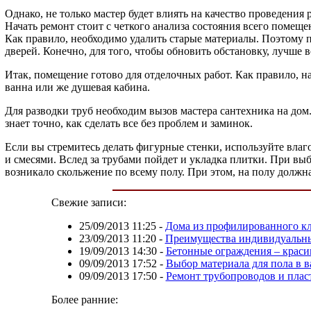
Однако, не только мастер будет влиять на качество проведения 
Начать ремонт стоит с четкого анализа состояния всего помещен
Как правило, необходимо удалить старые материалы. Поэтому п
дверей. Конечно, для того, чтобы обновить обстановку, лучше 
Итак, помещение готово для отделочных работ. Как правило, н
ванна или же душевая кабина.
Для разводки труб необходим вызов мастера сантехника на до
знает точно, как сделать все без проблем и заминок.
Если вы стремитесь делать фигурные стенки, используйте влаг
и смесями. Вслед за трубами пойдет и укладка плитки. При выб
возникало скольжение по всему полу. При этом, на полу должн
Свежие записи:
25/09/2013 11:25
-
Дома из профилированного кл
23/09/2013 11:20
-
Преимущества индивидуальны
19/09/2013 14:30
-
Бетонные ограждения – краси
09/09/2013 17:52
-
Выбор материала для пола в 
09/09/2013 17:50
-
Ремонт трубопроводов и плас
Более ранние: