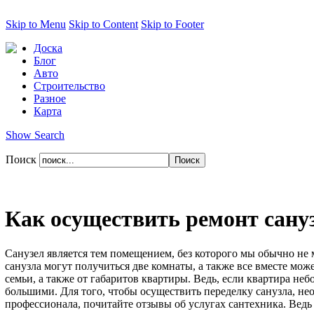
Skip to Menu
Skip to Content
Skip to Footer
Доска
Блог
Авто
Строительство
Разное
Карта
Show Search
Поиск
Как осуществить ремонт сану
Санузел является тем помещением, без которого мы обычно не м
санузла могут получиться две комнаты, а также все вместе мож
семьи, а также от габаритов квартиры. Ведь, если квартира неб
большими. Для того, чтобы осуществить переделку санузла, не
профессионала, почитайте отзывы об услугах сантехника. Ведь