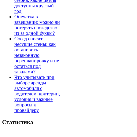
сезона: какие цветы
доступны круглый
год
Опечатка в
завещании: можно ли
потерять наследство
из-за одной буквы?
Сосед сносит
несущие стены: как
остановить
незаконную
перепланировку и не
остаться под
завалами?
Что учитывать при
выборе аренды
автомобиля с
водителем: критерии,
условия и важные
вопросы к
провайдеру
Статистика