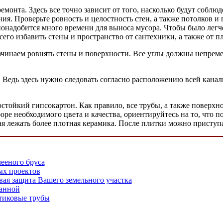
ремонта. Здесь все точно зависит от того, насколько будут соблю
ия. Проверьте ровность и целостность стен, а также потолков и 
онадобится много времени для выноса мусора. Чтобы было легче 
всего избавить стены и пространство от сантехники, а также от 
ачинаем ровнять стены и поверхности. Все углы должны непреме
м. Ведь здесь нужно следовать согласно расположению всей кан
остойкий гипсокартон. Как правило, все трубы, а также повер
оре необходимого цвета и качества, ориентируйтесь на то, что
ая лежать более плотная керамика. После плитки можно приступа
ееного бруса
х проектов
вая защита Вашего земельного участка
ванной
тиковые трубы