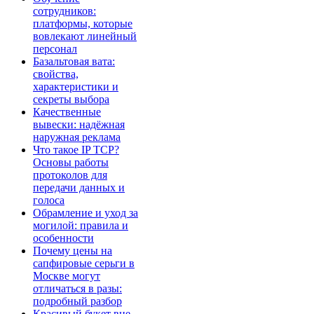
сотрудников:
платформы, которые
вовлекают линейный
персонал
Базальтовая вата:
свойства,
характеристики и
секреты выбора
Качественные
вывески: надёжная
наружная реклама
Что такое IP TCP?
Основы работы
протоколов для
передачи данных и
голоса
Обрамление и уход за
могилой: правила и
особенности
Почему цены на
сапфировые серьги в
Москве могут
отличаться в разы:
подробный разбор
Красивый букет вне