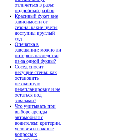
отличаться в разы:
подробный разбор
Красивый букет вне
зависимости от
сезона: какие цветы
доступны круглый
год
Опечатка в
завещании: можно ли
потерять наследство
из-за одной буквы?
Сосед сносит
несущие стены: как
остановить
незаконную
перепланировку и не
остаться под
завалами?
Что учитывать при
выборе аренды
автомобиля с
водителем: критерии,
условия и важные
вопросы к
провайдеру