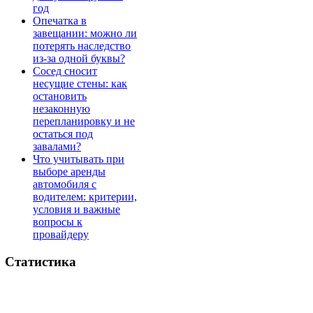
год
Опечатка в
завещании: можно ли
потерять наследство
из-за одной буквы?
Сосед сносит
несущие стены: как
остановить
незаконную
перепланировку и не
остаться под
завалами?
Что учитывать при
выборе аренды
автомобиля с
водителем: критерии,
условия и важные
вопросы к
провайдеру
Статистика