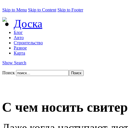
Skip to Menu
Skip to Content
Skip to Footer
Доска
Блог
Авто
Строительство
Разное
Карта
Show Search
Поиск
С чем носить свитер
Даже когда наступают лют