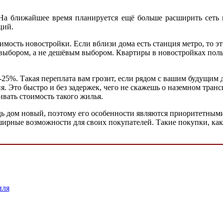
 На ближайшее время планируется ещё больше расширить сеть
ций.
имость новостройки. Если вблизи дома есть станция метро, то э
ыбором, а не дешёвым выбором. Квартиры в новостройках пользу
5%. Такая переплата вам грозит, если рядом с вашим будущим д
 Это быстро и без задержек, чего не скажешь о наземном трансп
ивать стоимость такого жилья.
дь дом новый, поэтому его особенности являются приоритетными
ирные возможности для своих покупателей. Такие покупки, ка
иля