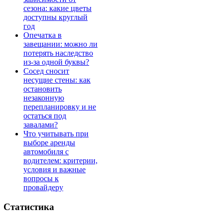
сезона: какие цветы
доступны круглый
год
Опечатка в
завещании: можно ли
потерять наследство
из-за одной буквы?
Сосед сносит
несущие стены: как
остановить
незаконную
перепланировку и не
остаться под
завалами?
Что учитывать при
выборе аренды
автомобиля с
водителем: критерии,
условия и важные
вопросы к
провайдеру
Статистика