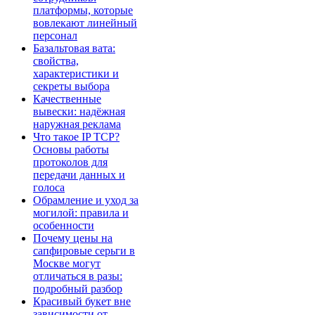
платформы, которые
вовлекают линейный
персонал
Базальтовая вата:
свойства,
характеристики и
секреты выбора
Качественные
вывески: надёжная
наружная реклама
Что такое IP TCP?
Основы работы
протоколов для
передачи данных и
голоса
Обрамление и уход за
могилой: правила и
особенности
Почему цены на
сапфировые серьги в
Москве могут
отличаться в разы:
подробный разбор
Красивый букет вне
зависимости от