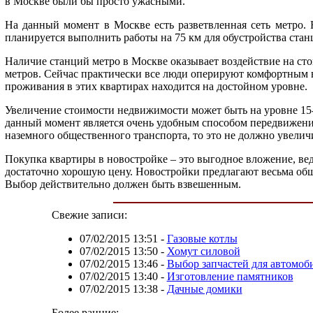
в Москве были бы просто ужасными.
На данный момент в Москве есть разветвленная сеть метро.
планируется выполнить работы на 75 км для обустройства стан
Наличие станций метро в Москве оказывает воздействие на сто
метров. Сейчас практически все люди оперируют комфортным в
проживания в этих квартирах находится на достойном уровне.
Увеличение стоимости недвижимости может быть на уровне 15-2
данный момент является очень удобным способом передвижения.
наземного общественного транспорта, то это не должно увелич
Покупка квартиры в новостройке – это выгодное вложение, ве
достаточно хорошую цену. Новостройки предлагают весьма обш
Выбор действительно должен быть взвешенным.
Свежие записи:
07/02/2015 13:51
-
Газовые котлы
07/02/2015 13:50
-
Хомут силовой
07/02/2015 13:46
-
Выбор запчастей для автомоб
07/02/2015 13:40
-
Изготовление памятников
07/02/2015 13:38
-
Дачные домики
Более ранние: