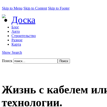
Skip to Menu
Skip to Content
Skip to Footer
Доска
Блог
Авто
Строительство
Разное
Карта
Show Search
Поиск
Жизнь с кабелем ил
технологии.