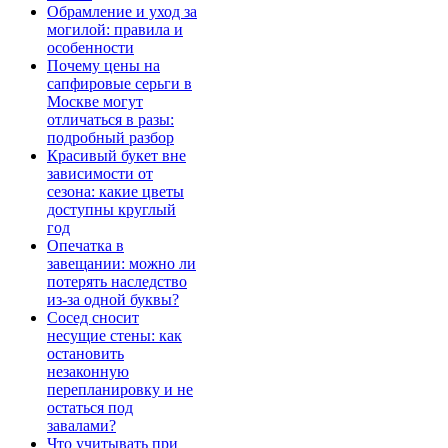
Обрамление и уход за
могилой: правила и
особенности
Почему цены на
сапфировые серьги в
Москве могут
отличаться в разы:
подробный разбор
Красивый букет вне
зависимости от
сезона: какие цветы
доступны круглый
год
Опечатка в
завещании: можно ли
потерять наследство
из-за одной буквы?
Сосед сносит
несущие стены: как
остановить
незаконную
перепланировку и не
остаться под
завалами?
Что учитывать при