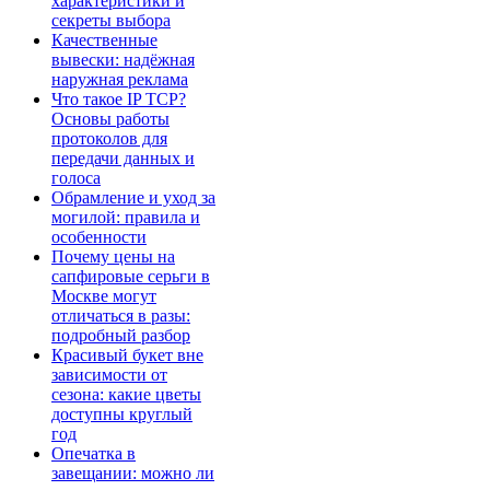
характеристики и
секреты выбора
Качественные
вывески: надёжная
наружная реклама
Что такое IP TCP?
Основы работы
протоколов для
передачи данных и
голоса
Обрамление и уход за
могилой: правила и
особенности
Почему цены на
сапфировые серьги в
Москве могут
отличаться в разы:
подробный разбор
Красивый букет вне
зависимости от
сезона: какие цветы
доступны круглый
год
Опечатка в
завещании: можно ли