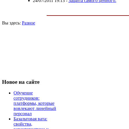
24/07/2011 19:13
-
Защита самого ценного.
Вы здесь:
Разное
Новое
на сайте
Обучение
сотрудников:
платформы, которые
вовлекают линейный
персонал
Базальтовая вата:
свойства,