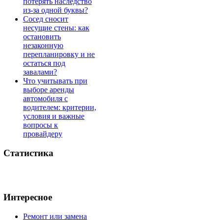
потерять наследство
из-за одной буквы?
Сосед сносит
несущие стены: как
остановить
незаконную
перепланировку и не
остаться под
завалами?
Что учитывать при
выборе аренды
автомобиля с
водителем: критерии,
условия и важные
вопросы к
провайдеру
Статистика
Интересное
Ремонт или замена