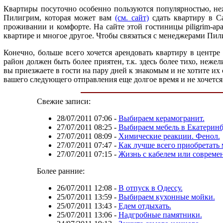
Квартиры посуточно особенно пользуются популярностью, неже
Пилигрим, которая может вам
(см. сайт)
сдать квартиру в Са
проживании и комфорте. На сайте этой гостиницы piligrim-ap
квартире и многое другое. Чтобы связаться с менеджерами Пил
Конечно, больше всего хочется арендовать квартиру в центре
район должен быть более приятен, т.к. здесь более тихо, неже
вы приезжаете в гости на пару дней к знакомым и не хотите их 
вашего следующего отправления еще долгое время и не хочется 
Свежие записи:
28/07/2011 07:06
-
Выбираем керамогранит.
27/07/2011 08:25
-
Выбираем мебель в Екатеринб
27/07/2011 08:09
-
Химические реакции. Фенол.
27/07/2011 07:47
-
Как лучше всего приобретать 
27/07/2011 07:15
-
Жизнь с кабелем или совреме
Более ранние:
26/07/2011 12:08
-
В отпуск в Одессу.
25/07/2011 13:59
-
Выбираем кухонные мойки.
25/07/2011 13:43
-
Едем отдыхать.
25/07/2011 13:06
-
Надгробные памятники.