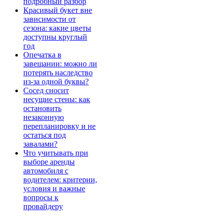
подробный разбор
Красивый букет вне
зависимости от
сезона: какие цветы
доступны круглый
год
Опечатка в
завещании: можно ли
потерять наследство
из-за одной буквы?
Сосед сносит
несущие стены: как
остановить
незаконную
перепланировку и не
остаться под
завалами?
Что учитывать при
выборе аренды
автомобиля с
водителем: критерии,
условия и важные
вопросы к
провайдеру