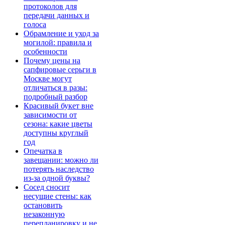
протоколов для
передачи данных и
голоса
Обрамление и уход за
могилой: правила и
особенности
Почему цены на
сапфировые серьги в
Москве могут
отличаться в разы:
подробный разбор
Красивый букет вне
зависимости от
сезона: какие цветы
доступны круглый
год
Опечатка в
завещании: можно ли
потерять наследство
из-за одной буквы?
Сосед сносит
несущие стены: как
остановить
незаконную
перепланировку и не