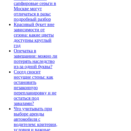
сапфировые серьги в
Москве могут
отличаться в разы:
подробный разбор
Красивый букет вне
зависимости от
сезона: какие цветы
доступны круглый
год
Опечатка в
завещании: можно ли
потерять наследство
из-за одной буквы?
Сосед сносит
несущие стены: как
остановить
незаконную
перепланировку и не
остаться под
завалами?
Что учитывать при
выборе аренды
автомобиля с
водителем: критерии,
условия и важные