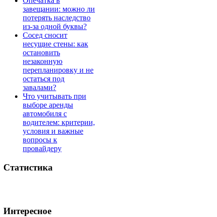
Опечатка в
завещании: можно ли
потерять наследство
из-за одной буквы?
Сосед сносит
несущие стены: как
остановить
незаконную
перепланировку и не
остаться под
завалами?
Что учитывать при
выборе аренды
автомобиля с
водителем: критерии,
условия и важные
вопросы к
провайдеру
Статистика
Интересное