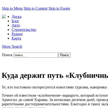
Skip to Menu
Skip to Content
Skip to Footer
Доска
Блог
Авто
Строительство
Разное
Карта
Show Search
Поиск
Куда держит путь «Клубничны
Те, кто постоянно интересуются новостями туризма, наверняка 
Точнее об известном «клубничном» маршруте, который вступит 
Аранхэус до самой Харамы. За несколько десятков дней, пров
раритетными достопримечательностями. Ежегодно в таких экск