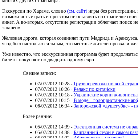
многих других стран мира.
Экскурсии по Хараме, словно
(см. сайт)
игры без регистрации,
возможность играть и при этом не оставлять на страничке сво
анкет. А во-вторых, отсутствие регистрации облегчает поиск 
«экшен».
Железная дорога, которая соединяет пути Мадрида и Аранхуэса,
ягод был настолько сильным, что местные жители прозвали жел
Уже известно, что экскурсионная программа будет продолжаться
билеты покупают по двадцать одному евро.
Свежие записи:
07/07/2012 10:28
-
Грузоперевозки по всей стран
07/07/2012 10:26
-
Релакс по-китайски
07/07/2012 10:18
-
Украинские корни живописца
07/07/2012 10:15
-
В моде – голопристанские ар
06/07/2012 16:34
-
Запорожской «душегубке» - пя
Более ранние:
05/07/2012 14:39
-
Электронная система не опра
05/07/2012 14:38
-
Баштанный сезон в самом раз
05/07/2012 14:32
-
Абитуриенты, на старт!