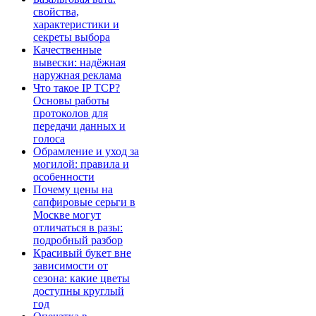
свойства,
характеристики и
секреты выбора
Качественные
вывески: надёжная
наружная реклама
Что такое IP TCP?
Основы работы
протоколов для
передачи данных и
голоса
Обрамление и уход за
могилой: правила и
особенности
Почему цены на
сапфировые серьги в
Москве могут
отличаться в разы:
подробный разбор
Красивый букет вне
зависимости от
сезона: какие цветы
доступны круглый
год