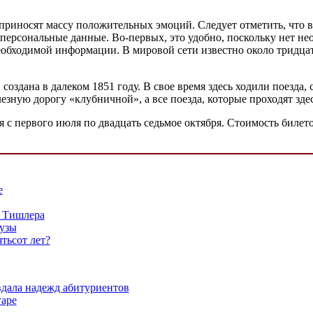
 приносят массу положительных эмоций. Следует отметить, что 
и персональные данные. Во-первых, это удобно, поскольку нет 
необходимой информации. В мировой сети известно около тридцат
 создана в далеком 1851 году. В свое время здесь ходили поезд
езную дорогу «клубничной», а все поезда, которые проходят зд
 с первого июля по двадцать седьмое октября. Стоимость билето
е
 Тишлера
бузы
тьсот лет?
вдала надежд абитуриентов
гаре