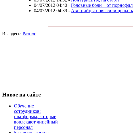
04/07/2012 04:40
-
Головные боли – от порнофи
04/07/2012 04:39
-
Австрийцы повысили цены на
Вы здесь:
Разное
Новое
на сайте
Обучение
сотрудников:
платформы, которые
вовлекают линейный
персонал
Базальтовая вата: