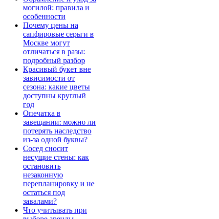
могилой: правила и
особенности
Почему цены на
сапфировые серьги в
Москве могут
отличаться в разы:
подробный разбор
Красивый букет вне
зависимости от
сезона: какие цветы
доступны круглый
год
Опечатка в
завещании: можно ли
потерять наследство
из-за одной буквы?
Сосед сносит
несущие стены: как
остановить
незаконную
перепланировку и не
остаться под
завалами?
Что учитывать при
выборе аренды