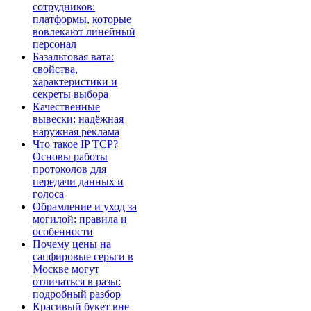
сотрудников:
платформы, которые
вовлекают линейный
персонал
Базальтовая вата:
свойства,
характеристики и
секреты выбора
Качественные
вывески: надёжная
наружная реклама
Что такое IP TCP?
Основы работы
протоколов для
передачи данных и
голоса
Обрамление и уход за
могилой: правила и
особенности
Почему цены на
сапфировые серьги в
Москве могут
отличаться в разы:
подробный разбор
Красивый букет вне