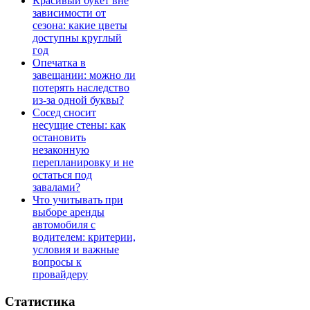
Красивый букет вне
зависимости от
сезона: какие цветы
доступны круглый
год
Опечатка в
завещании: можно ли
потерять наследство
из-за одной буквы?
Сосед сносит
несущие стены: как
остановить
незаконную
перепланировку и не
остаться под
завалами?
Что учитывать при
выборе аренды
автомобиля с
водителем: критерии,
условия и важные
вопросы к
провайдеру
Статистика