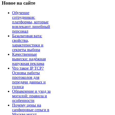
Новое
на сайте
Обучение
сотрудников:
платформы, которые
вовлекают линейный
персонал
Базальтовая вата:
свойства,
характеристики и
секреты выбора
Качественные
вывески: надёжная
наружная реклама
Что такое IP TCP?
Основы работы
протоколов для
передачи данных и
голоса
Обрамление и уход за
могилой: правила и
особенности
Почему цены на
сапфировые серьги в
Москве могут