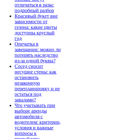
отличаться в разы:
подробный разбор
Красивый букет вне
зависимости от
сезона: какие цветы
доступны круглый
год
Опечатка в
завещании: можно ли
потерять наследство
из-за одной буквы?
Сосед сносит
несущие стены: как
остановить
незаконную
перепланировку и не
остаться под
завалами?
Что учитывать при
выборе аренды
автомобиля с
водителем: критерии,
условия и важные
вопросы к
провайдеру