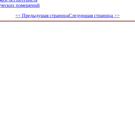
дческих помещений
<< Предыдущая страница
Следующая страница >>