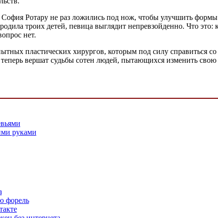
льств.
 София Ротару не раз ложились под нож, чтобы улучшить формы
а родила троих детей, певица выглядит непревзойденно. Что это:
вопрос нет.
пытных пластических хирургов, которым под силу справиться с
теперь вершат судьбы сотен людей, пытающихся изменить свою 
евьями
ими руками
а
ю форель
такте
ен без интернета