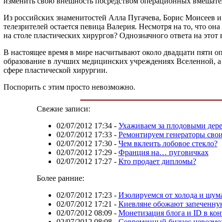
изменить свою внешность посредством операционных вмешате
Из российских знаменитостей Алла Пугачева, Борис Моисеев и
телезрителей остается певица Валерия. Несмотря на то, что он
на столе пластических хирургов? Однозначного ответа на этот 
В настоящее время в мире насчитывают около двадцати пяти о
образование в лучших медицинских учреждениях Вселенной, а 
сфере пластической хирургии.
Поспорить с этим просто невозможно.
Свежие записи:
02/07/2012 17:34
-
Ухаживаем за плодовыми дер
02/07/2012 17:33
-
Ремонтируем генераторы сво
02/07/2012 17:30
-
Чем вклеить лобовое стекло?
02/07/2012 17:29
-
Франция на… пуговичках
02/07/2012 17:27
-
Кто продает дипломы?
Более ранние:
02/07/2012 17:23
-
Изолируемся от холода и шум
02/07/2012 17:21
-
Киевляне обожают запеченну
02/07/2012 08:09
-
Монетизация блога и ID в кон
02/07/2012 08:08
-
Современный бизнес невозмож