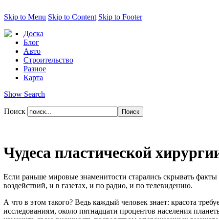
Skip to Menu
Skip to Content
Skip to Footer
Доска
Блог
Авто
Строительство
Разное
Карта
Show Search
Поиск
Чудеса пластической хирурги
Если раньше мировые знаменитости старались скрывать факты 
воздействий, и в газетах, и по радио, и по телевидению.
А что в этом такого? Ведь каждый человек знает: красота треб
исследованиям, около пятнадцати процентов населения планеты