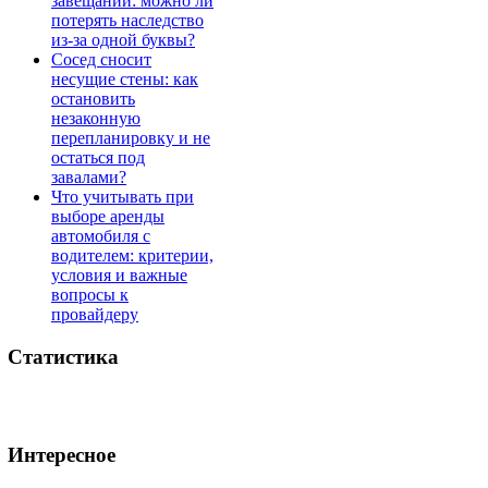
завещании: можно ли
потерять наследство
из-за одной буквы?
Сосед сносит
несущие стены: как
остановить
незаконную
перепланировку и не
остаться под
завалами?
Что учитывать при
выборе аренды
автомобиля с
водителем: критерии,
условия и важные
вопросы к
провайдеру
Статистика
Интересное