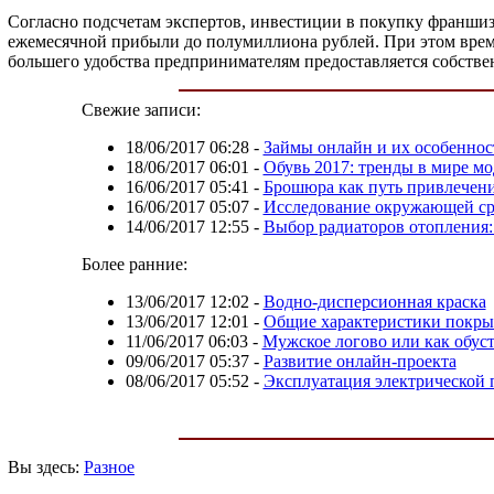
Согласно подсчетам экспертов, инвестиции в покупку франшиз
ежемесячной прибыли до полумиллиона рублей. При этом време
большего удобства предпринимателям предоставляется собстве
Свежие записи:
18/06/2017 06:28
-
Займы онлайн и их особеннос
18/06/2017 06:01
-
Обувь 2017: тренды в мире мо
16/06/2017 05:41
-
Брошюра как путь привлечени
16/06/2017 05:07
-
Исследование окружающей ср
14/06/2017 12:55
-
Выбор радиаторов отопления
Более ранние:
13/06/2017 12:02
-
Водно-дисперсионная краска
13/06/2017 12:01
-
Общие характеристики покрыт
11/06/2017 06:03
-
Мужское логово или как обус
09/06/2017 05:37
-
Развитие онлайн-проекта
08/06/2017 05:52
-
Эксплуатация электрической
Вы здесь:
Разное