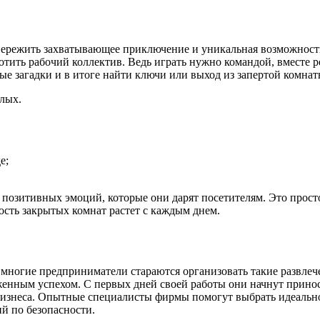
б пережить захватывающее приключение и уникальная возможност
отить рабочий коллектив. Ведь играть нужно командой, вместе 
ые загадки и в итоге найти ключи или выход из запертой комнат
слых.
е;
позитивных эмоций, которые они дарят посетителям. Это просто
ость закрытых комнат растет с каждым днем.
многие предприниматели стараются организовать такие развлеч
уженным успехом. С первых дней своей работы они начнут прин
бизнеса. Опытные специалисты фирмы помогут выбрать идеальн
й по безопасности.