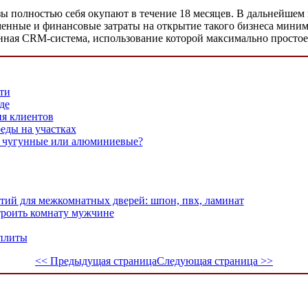
ы полностью себя окупают в течение 18 месяцев. В дальнейшем
нные и финансовые затраты на открытие такого бизнеса миним
нная CRM-система, использование которой максимально простое
ти
де
я клиентов
еды на участках
: чугунные или алюминиевые?
ий для межкомнатных дверей: шпон, пвх, ламинат
троить комнату мужчине
 плиты
<< Предыдущая страница
Следующая страница >>