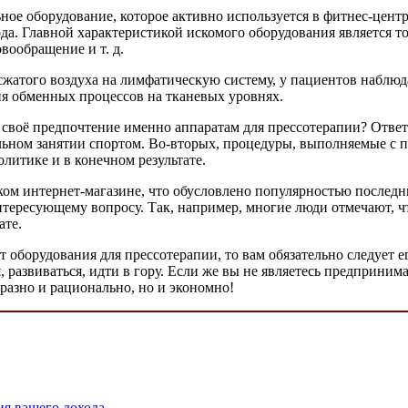
е оборудование, которое активно используется в фитнес-центрах
да. Главной характеристикой искомого оборудования является то
вообращение и т. д.
сжатого воздуха на лимфатическую систему, у пациентов наблюд
ия обменных процессов на тканевых уровнях.
т своё предпочтение именно аппаратам для прессотерапии? Отве
льном занятии спортом. Во-вторых, процедуры, выполняемые с 
литике и в конечном результате.
ком интернет-магазине, что обусловлено популярностью послед
ересующему вопросу. Так, например, многие люди отмечают, ч
ате.
т оборудования для прессотерапии, то вам обязательно следует 
, развиваться, идти в гору. Если же вы не являетесь предприним
бразно и рационально, но и экономно!
ия вашего дохода