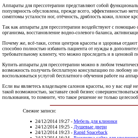
Аппараты для прессотерапии представляют собой функционально
популярность обусловлена, прежде всего, эффективностью мето
симптомы усталости ног, отёчность, дряблость кожи, плохое кро
Так как аппараты для прессотерапии воздействуют с помощью 
организма, восстановление водно-солевого баланса, активизац
Почему же, всё-таки, сотни центров красоты и здоровья отдаю
способно полностью избавить пациента от нужды в дополните
требовательному клиенту, что можно проследить и в ценовой по
Купить аппараты для прессотерапии можно в любом тематичес
возможность получить бесплатную консультацию по любому инт
воспользоваться услугой бесплатного обучения работе на аппар
Если вы являетесь владельцем салонов красоты, но у вас ещё не
такой возможностью, заставьте свой бизнес совершенствоваться
пользования, то помните, что такое решение не только целесоо
Свежие записи:
24/12/2014 19:27
-
Мебель для клиники
24/12/2014 19:25
-
Душевые двери
24/12/2014 19:23
-
Rapid Spaceback
24/12/2014 16:34
-
Раскрутка сайта для увеличен