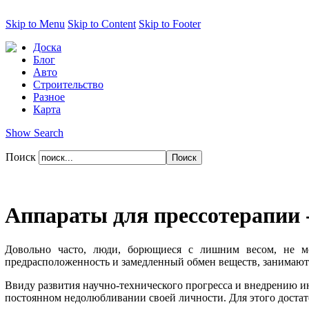
Skip to Menu
Skip to Content
Skip to Footer
Доска
Блог
Авто
Строительство
Разное
Карта
Show Search
Поиск
Аппараты для прессотерапии 
Довольно часто, люди, борющиеся с лишним весом, не мо
предрасположенность и замедленный обмен веществ, занимают 
Ввиду развития научно-технического прогресса и внедрению 
постоянном недолюбливании своей личности. Для этого достат