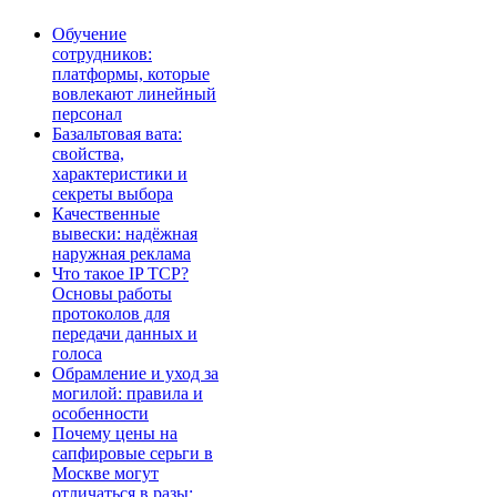
Обучение
сотрудников:
платформы, которые
вовлекают линейный
персонал
Базальтовая вата:
свойства,
характеристики и
секреты выбора
Качественные
вывески: надёжная
наружная реклама
Что такое IP TCP?
Основы работы
протоколов для
передачи данных и
голоса
Обрамление и уход за
могилой: правила и
особенности
Почему цены на
сапфировые серьги в
Москве могут
отличаться в разы: