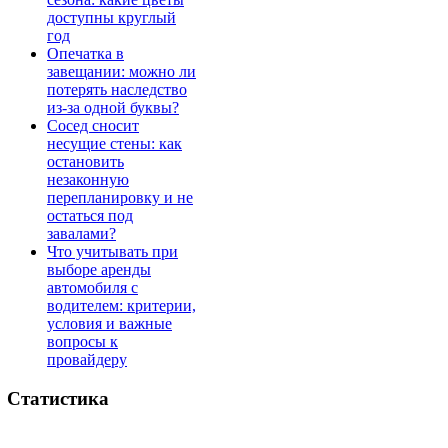
доступны круглый
год
Опечатка в
завещании: можно ли
потерять наследство
из-за одной буквы?
Сосед сносит
несущие стены: как
остановить
незаконную
перепланировку и не
остаться под
завалами?
Что учитывать при
выборе аренды
автомобиля с
водителем: критерии,
условия и важные
вопросы к
провайдеру
Статистика