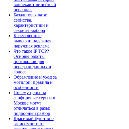
вовлекают линейный
персонал
Базальтовая вата:
свойства,
характеристики и
секреты выбора
Качественные
вывески: надёжная
наружная реклама
Что такое IP TCP?
Основы работы
протоколов для
передачи данных и
голоса
Обрамление и уход за
могилой: правила и
особенности
Почему цены на
сапфировые серьги в
Москве могут
отличаться в разы:
подробный разбор
Красивый букет вне
зависимости от
сезона: какие цветы