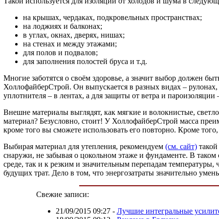
Такой используется для изоляции от холодов и шума в следующ
на крышах, чердаках, подкровельных пространствах;
на лоджиях и балконах;
в углах, окнах, дверях, нишах;
на стенах и между этажами;
для полов и подвалов;
для заполнения полостей бруса и т.д.
Многие заботятся о своём здоровье, а значит выбор должен бы
ХоллофайберСтрой. Он выпускается в разных видах – рулонах, л
уплотнителя – в лентах, а для защиты от ветра и пароизоляции
Внешне материалы выглядят, как мягкие и волокнистые, светло
материал? Безусловно, стоит! У ХоллофайберСтрой масса преи
кроме того вы сможете использовать его повторно. Кроме того,
Выбирая материал для утепления, рекомендуем
(см. сайт)
такой 
снаружи, не забывая о цокольном этаже и фундаменте. В таком 
среде, так и к резким и значительным перепадам температуры, 
будущих трат. Дело в том, что энергозатраты значительно умень
Свежие записи:
21/09/2015 09:27
-
Лучшие интегральные усилит