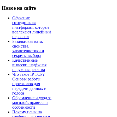
Новое
на сайте
Обучение
сотрудников:
платформы, которые
вовлекают линейный
персонал
Базальтовая вата:
свойства,
характеристики и
секреты выбора
Качественные
вывески: надёжная
наружная реклама
Что такое IP TCP?
Основы работы
протоколов для
передачи данных и
голоса
Обрамление и уход за
могилой: правила и
особенности
Почему цены на
сапфировые серьги в