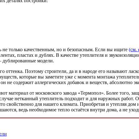
их деталях постройки:
ть не только качественным, но и безопасным. Если вы ищите
(см. 
ентах, пластах и дублях. В качестве утеплителя и звукоизоляции
 – дублированные модели.
го оттенка. Поэтому строители, да и в народе его называют лас
муществ, которые вы заметите уже с момента монтажа утеплител
 он не содержит аллергических добавок и веществ, абсолютно эк
вот материал от московского завода «Термопол». Более того, за
случае нетканный утеплитель подходит и для наружных работ. Об
что свойственно для нашего климата. Приобретая и утепляя дом
шаются, ведь необходимое тепло остаётся внутри дома, а не уход
ели