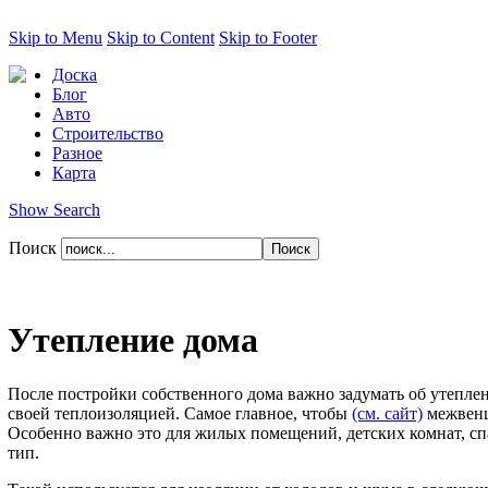
Skip to Menu
Skip to Content
Skip to Footer
Доска
Блог
Авто
Строительство
Разное
Карта
Show Search
Поиск
Утепление дома
После постройки собственного дома важно задумать об утеплен
своей теплоизоляцией. Самое главное, чтобы
(см. сайт)
межвенц
Особенно важно это для жилых помещений, детских комнат, спа
тип.