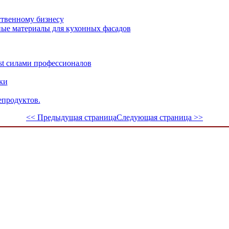
ственному бизнесу
ые материалы для кухонных фасадов
st силами профессионалов
ки
епродуктов.
<< Предыдущая страница
Следующая страница >>